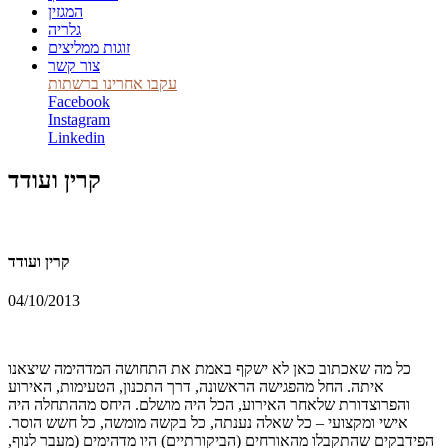
המגזין
גלריה
זוגות ממליצים
צור קשר
עקבו אחרינו ברשתות
Facebook
Instagram
Linkedin
קרין ועודד
קרין ועודד
04/10/2013
כל מה שאכתוב כאן לא ישקף באמת את התחושה המדהימה שיצאנו
איתה. החל מהפגישה הראשונה, דרך התכנון, הטעימות, האירוע
והפרוצדורת שלאחר האירוע, הכל היה מושלם. היחס מההתחלה היה
אישי ומקצועי – כל שאלה נענתה, כל בקשה מומשה, כל חשש הוסר.
הפידבקים שהתקבלו מהאורחים (הביקורתיים) היו מדהימים (מעבר לנוף,