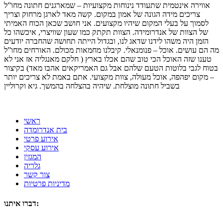
אווירה אינטמית שתעודד נינוחות מקצועיות – שמארגנים חתונה מחו”ל
צריכים מידה הגונה של אמון במקום. קשה מאד לארגן מרחוק וצריך
לסמוך על בעלי המקום שיהיו מקצועים. אני חושב שכאן הכוח האמיתי
של הצוות של אנדרומידה. הצוות תקתק כמו שעון שוויצרי, איכשהו כל
הזמן היה משהו לידנו שדאג לנו, ובגדול הייתה תחושה שהחברה יודעים
מה הם עושים. אוכל – פנומנאלי. קיבלנו מחמאות מכולם. האורחים מחו”ל
טענו שזה האוכל הכי טוב שהם אכלו בארץ ( חלקם מאנגליה אז אני לא
בטוח לגבי בלוטות הטעם שלהם אבל גם האמריקאים אהבו מאד) בקיצור
– מקום יפהפה, אוכל מעולה, צוות מקצועי. אתם באמת לא צריכים יותר
בשביל חתונה מוצלחת. שיהיה בהצלחה בהמשך. גיא וקרוליין
ראשי
בית אנדרומדה
אירוע פרטי
אירוע עסקי
המגזין
גלריה
צור קשר
מדיניות פרטיות
דברו איתנו: