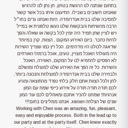
בתחום שנתנה לנו הרגשת בטחון. חן נתן לנו להרגיש
שאנחנו חשובים בשבילו. התיעצנו איתו בכל אשר קשור
למסיבה שלנו בבית אנדרומדה. היות ואנחנו גרים בחו״ל
הרבה מהשיחות והבקשות שלנו נעשו טלפונית או במייל
ויש לציין שחן תמיד היה זמין לכל בקשה או שאלה והפך
להיות כחבר. ביום האירוע המקום , הצוות, קרן במיוחד
שדאגה לכולנו היו מדהימים. הכל רץ כמו שצריך השירות
היה מעולה! האוכל מצויין, טעים, אוכל ברמה! האורחים
לא הפסיקו להחמיא לנו על המקום, האווירה, האוכל
והשירות. כל זה הפך את האירוע שלנו למוצלח ומושלם
ולבחירה שלנו בבית אנדרומדה למוצלחת והנכונה ביותר.
לחן ולכל הצוות אתם חלק בלתי נפרד מהתוצאה ומגיע
לכם תודה תודה תודה על אירוע כייפי שמח עם המון
אנרגיות! שמחנו להכיר אתכם ומאחלים לכם עוד המון
שנים של הצלחה ושגשוג. אנחנו ממליצים בחום!!!
Working with Chen was an amazing, fun, pleasant,
easy and enjoyable process. Both in the lead up to
our party and at the party itself. Chen knew exactly