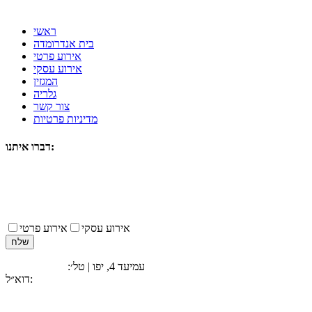
ראשי
בית אנדרומדה
אירוע פרטי
אירוע עסקי
המגזין
גלריה
צור קשר
מדיניות פרטיות
דברו איתנו:
אירוע עסקי
אירוע פרטי
עמיעד 4, יפו | טל׳:
077-2308389
beitandromeda@gmail.com
דוא״ל: