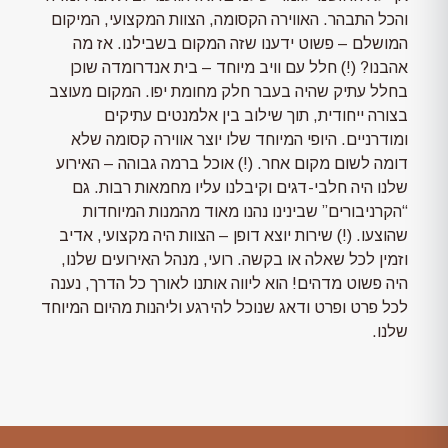
והכל התבהר. האווירה הקסומה, הצוות המקצועי, המיקום
המושלם – פשוט ידענו שזה המקום בשבילנו. אז מה
אהבנו? (!) חלל עם וויב מיוחד – בית אנדרומדה שוכן
בחלל עתיק שהיה בעבר חלק מחומת יפו. המקום מעוצב
בצורה ייחודית, תוך שילוב בין אלמנטים עתיקים
ומודרניים. היופי המיוחד שלו יוצר אווירה קסומה שלא
דומה לשום מקום אחר. (!) אוכל ברמה גבוהה – האירוע
שלנו היה חלבי-דגים וקיבלנו עליו מחמאות רבות. גם
“הקרניבורים” שבינינו נהנו מאוד מהמנות המיוחדות
שהוצעו. (!) שירות יוצא דופן – הצוות היה מקצועי, אדיב
וזמין לכל שאלה או בקשה. רועי, מנהל האירועים שלנו,
היה פשוט מדהים! הוא ליווה אותנו לאורך כל הדרך, נענה
לכל פרט ופרט ודאג שנוכל להירגע וליהנות מהיום המיוחד
שלנו.